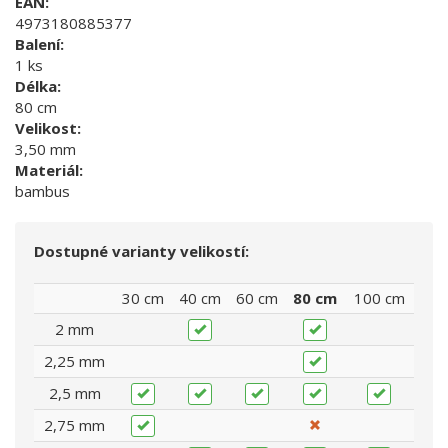
EAN:
4973180885377
Balení:
1 ks
Délka:
80 cm
Velikost:
3,50 mm
Materiál:
bambus
Dostupné varianty velikostí:
30 cm
40 cm
60 cm
80 cm
100 cm
2 mm
2,25 mm
2,5 mm
2,75 mm