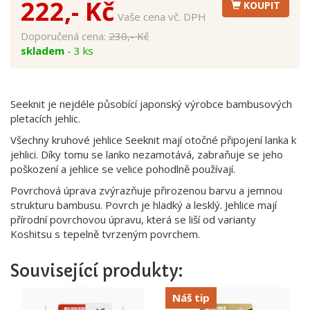
222,- Kč
KOUPIT
Vaše cena vč. DPH
Doporučená cena:
230,- Kč
skladem
- 3 ks
Seeknit je nejdéle působící japonský výrobce bambusových
pletacích jehlic.
Všechny kruhové jehlice Seeknit mají otočné připojení lanka k
jehlici. Díky tomu se lanko nezamotává, zabraňuje se jeho
poškození a jehlice se velice pohodlně používají.
Povrchová úprava zvýrazňuje přirozenou barvu a jemnou
strukturu bambusu. Povrch je hladký a lesklý. Jehlice mají
přírodní povrchovou úpravu, která se liší od varianty
Koshitsu s tepelně tvrzeným povrchem.
Související produkty:
Náš tip