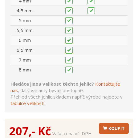
4 mm
4,5 mm
5 mm
5,5 mm
6 mm
6,5 mm
7 mm
8 mm
Hledáte jinou velikost těchto jehlic?
Kontaktujte
nás
, další varianty bývají dostupné.
Přehled všech jehlic skladem napříč výrobci najdete v
tabulce velikostí
.
207,- Kč
KOUPIT
Vaše cena vč. DPH