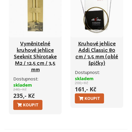
Vyměnitelné
Kruhové jehlice
kruhové jehlice
Addi Classic 80
Seeknit Shirotake
cm / 3,5 mm (oblé
M2 / 12,5 cm / 3,5
špičky)
mm
Dostupnost:
skladem
Dostupnost:
200,- Kč
skladem
161,- Kč
240,- Kč
235,- Kč
KOUPIT
KOUPIT