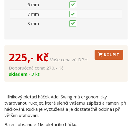
6 mm
7 mm
8 mm
225,- Kč
KOUPIT
Vaše cena vč. DPH
Doporučená cena:
270,- Kč
skladem
- 3 ks
Hliníkový pletací háček Addi Swing má ergonomicky
tvarovanou rukojeť, která ulehčí Vašemu zápěstí a rameni při
háčkování. Ručka je vyztužená a je dostatečně odolná i při
větším utahování.
Balení obsahuje 1ks pletacího háčku.