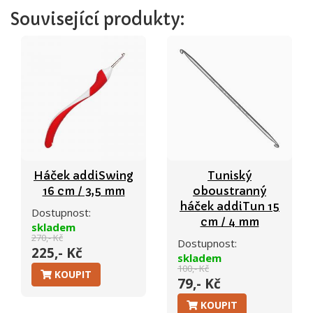
Související produkty:
Háček addiSwing
Tuniský
16 cm / 3,5 mm
oboustranný
háček addiTun 15
Dostupnost:
cm / 4 mm
skladem
270,- Kč
Dostupnost:
225,- Kč
skladem
100,- Kč
KOUPIT
79,- Kč
KOUPIT