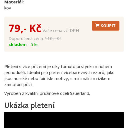
Materiál:
kov
79,- Kč
KOUPIT
Vaše cena vč. DPH
Doporučená cena:
110,- Kč
skladem
- 5 ks
Pletení s více přízemi je díky tomuto prstýnku mnohem
jednodušší. Ideální pro pletení vícebarevných vzorů, jako
jsou norské nebo fair isle motivy, s minimálním rizikem
zamotání přízí.
Vyroben z kvalitní pružinové oceli Sauerland.
Ukázka pletení