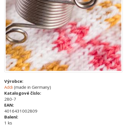
Výrobce:
Addi
(made in Germany)
Katalogové číslo:
280-7
EAN:
4016431002809
Balení:
1 ks