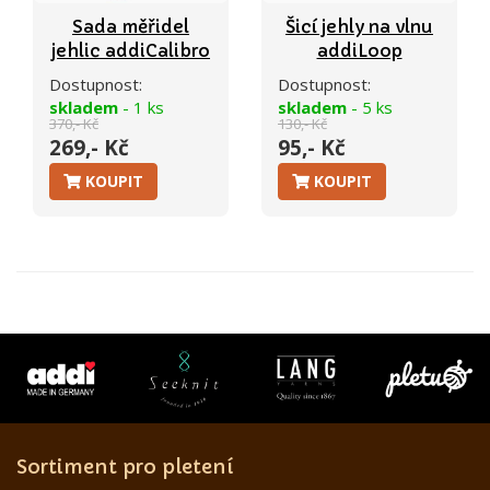
Sada měřidel
Šicí jehly na vlnu
jehlic addiCalibro
addiLoop
Dostupnost:
Dostupnost:
skladem
- 1 ks
skladem
- 5 ks
370,- Kč
130,- Kč
269,- Kč
95,- Kč
KOUPIT
KOUPIT
Sortiment pro pletení