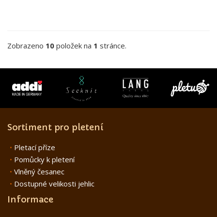
Zobrazeno
10
položek na
1
stránce.
Sortiment pro pletení
Pletací příze
Pomůcky k pletení
Vlněný česanec
Dostupné velikosti jehlic
Informace