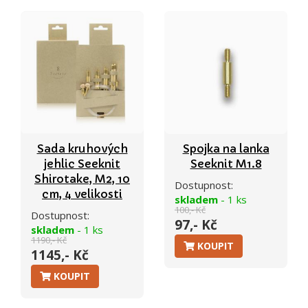
Sada kruhových
Spojka na lanka
jehlic Seeknit
Seeknit M1.8
Shirotake, M2, 10
Dostupnost:
cm, 4 velikosti
skladem
- 1 ks
100,- Kč
Dostupnost:
97,- Kč
skladem
- 1 ks
1190,- Kč
KOUPIT
1145,- Kč
KOUPIT