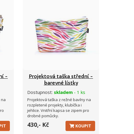
ní -
Projektová taška střední -
barevné lístky
Dostupnost:
skladem
- 1 ks
y na
Projektová taška z režné bavlny na
rozpletené projekty, klubíčka i
pro
jehlice. Vnitřní kapsa se zipem pro
drobné pomůcky.
430,- Kč
PIT
KOUPIT