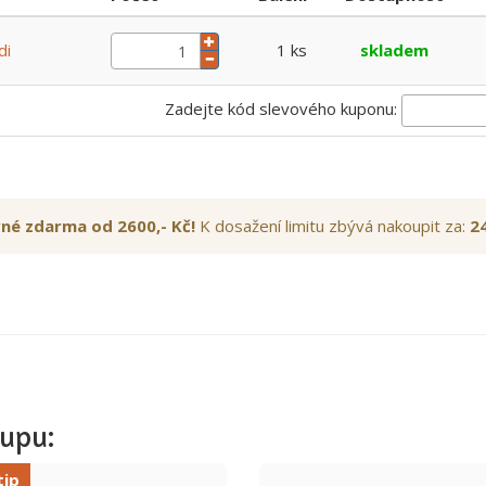
di
1 ks
skladem
Zadejte kód slevového kuponu:
né zdarma od 2600,- Kč!
K dosažení limitu zbývá nakoupit za:
24
upu:
tip