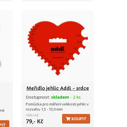
Meřidlo jehlic Addi - srdce
Dostupnost:
skladem
- 2 ks
Pomůcka pro měření velikosti jehlic v
rozsahu 1,5 - 15,0 mm
zné
100,- Kč
.
KOUPIT
79,- Kč
PIT