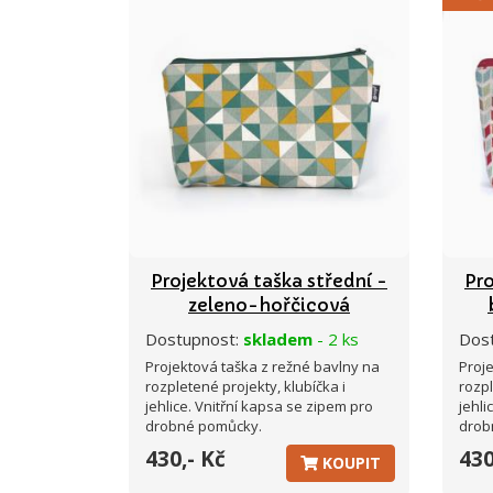
Projektová taška střední -
Pro
zeleno-hořčicová
Dostupnost:
skladem
- 2 ks
Dos
Projektová taška z režné bavlny na
Proj
rozpletené projekty, klubíčka i
rozpl
jehlice. Vnitřní kapsa se zipem pro
jehli
drobné pomůcky.
drob
430,- Kč
430
KOUPIT