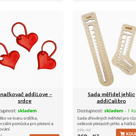
Značkovač addiLove -
Sada měřidel jehlic
srdce
addiCalibro
tupnost:
skladem
Dostupnost:
skladem
- 1 ks
tko ve tvaru srdíčka,
Sada dřevěných měřidel pro rů
erzální pomůcka pro pletení a
velikosti pletacích jehlic a háčků
ování
370,- Kč
KOU
Kč