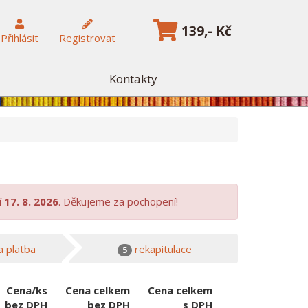
139,- Kč
Přihlásit
Registrovat
Kontakty
í
17. 8. 2026
. Děkujeme za pochopení!
 platba
rekapitulace
5
Cena/ks
Cena celkem
Cena celkem
bez DPH
bez DPH
s DPH