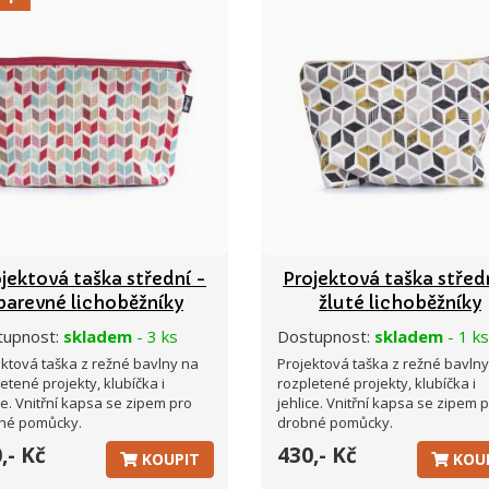
jektová taška střední -
Projektová taška střed
barevné lichoběžníky
žluté lichoběžníky
tupnost:
skladem
- 3 ks
Dostupnost:
skladem
- 1 ks
ektová taška z režné bavlny na
Projektová taška z režné bavln
etené projekty, klubíčka i
rozpletené projekty, klubíčka i
ce. Vnitřní kapsa se zipem pro
jehlice. Vnitřní kapsa se zipem 
né pomůcky.
drobné pomůcky.
,- Kč
430,- Kč
KOUPIT
KOU