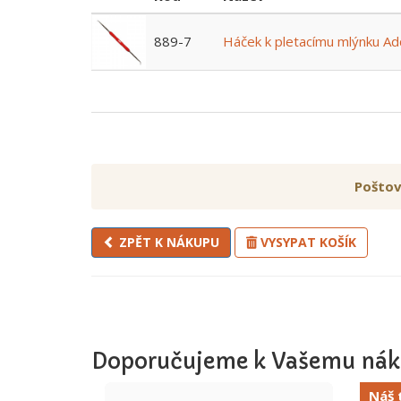
889-7
Háček k pletacímu mlýnku Ad
Poštov
ZPĚT K NÁKUPU
VYSYPAT KOŠÍK
Doporučujeme k Vašemu nák
Náš 