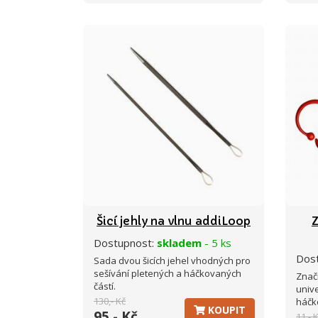
Šicí jehly na vlnu addiLoop
Dostupnost:
skladem
- 5 ks
Dos
Sada dvou šicích jehel vhodných pro
sešívání pletených a háčkovaných
Značí
částí.
univ
130,- Kč
háčk
KOUPIT
95,- Kč
11,- 