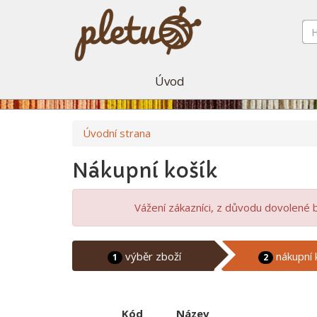
Úvod
Úvodní strana
Nákupní košík
Vážení zákazníci, z důvodu dovolené 
výběr zboží
nákupní 
1
2
Kód
Název